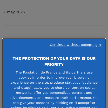
7 may 2026
En 2025, la Fondation de France et les
Continue without accepting ➜
974 fondations qu’elle abrite ont
THE PROTECTION OF YOUR DATA IS OUR
consacré 453 millions d’euros à
PRIORITY
toutes les causes d’intérêt général,
The Fondation de France and its partners use
contre 372 millions en 2024, soit une
cookies in order to improve your browsing
experience on the site, produce statistics (audience
progression de 22 %. Dans un
and usage), allow you to share content on social
contexte marqué par l’enchaînement
networks, offer you personalized content and
advertisements, and measure their performance. You
de conflits et de crises sociales,
can give your consent by clicking on “I accept” or
refuse by clicking on “Continue without accepting.”