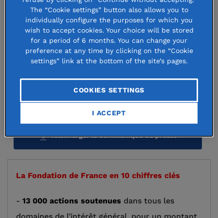
climatiques et géopolitiques, ce
The “Cookie settings” button also allows you to
niveau inédit d’engagement confirme
individually configure the purposes for which you
wish to accept cookies. Your choice will be stored
la place croissante de la
for a period of 6 months. You can change your
preference at any time by clicking on the “Cookie
philanthropie pour contribuer à
settings” link at the bottom of the site’s pages.
apporter des réponses structurantes
et durables dans tous les domaines
COOKIES SETTINGS
de l’intérêt général.
I ACCEPT
Télécharger le communiqué de presse
La Fondation de France en 10 chiffres clés
-
13 000 actions soutenues
dans tous les
domaines de l’intérêt général, pour un montant