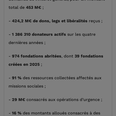
total de
453 M€
;
-
424,2 M€ de dons, legs et libéralités
reçus ;
-
1 386 310 donateurs actifs
sur les quatre
dernières années ;
-
974 fondations abritées
, dont
39 fondations
créées en 2025
;
-
91 %
des ressources collectées affectés aux
missions sociales ;
-
29 M€
consacrés aux opérations d’urgence ;
-
16 %
des montants alloués consacrés à des