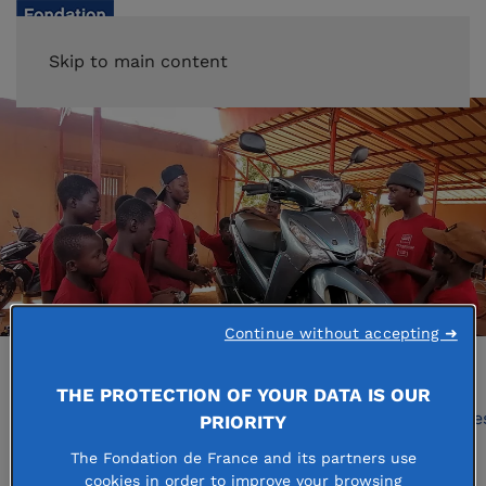
Skip to main content
Continue without accepting ➜
THE PROTECTION OF YOUR DATA IS OUR
Accueil
Nos missions
Solidarités internationale
PRIORITY
The Fondation de France and its partners use
cookies in order to improve your browsing