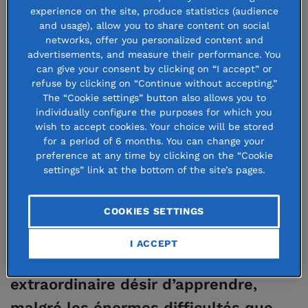
Bambini nel deserto à
experience on the site, produce statistics (audience
and usage), allow you to share content on social
Ouagadougou
networks, offer you personalized content and
advertisements, and measure their performance. You
can give your consent by clicking on “I accept” or
refuse by clicking on “Continue without accepting.”
25 november 2025
The “Cookie settings” button also allows you to
individually configure the purposes for which you
wish to accept cookies. Your choice will be stored
for a period of 6 months. You can change your
preference at any time by clicking on the “Cookie
Cette année 16 adolescents
ont choisi
settings” link at the bottom of the site’s pages.
de s’inscrire pour devenir apprentis
COOKIES SETTINGS
mécaniciens et réparateurs de
véhicules à deux roues faisant preuve
I ACCEPT
de courage, de détermination et d’un
extraordinaire désir d’apprendre,
malgré les énormes difficultés que